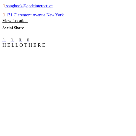
songbook@qodeinteractive
131 Claremont Avenue New York
View Location
Social Share
H
E
L
L
O
T
H
E
R
E