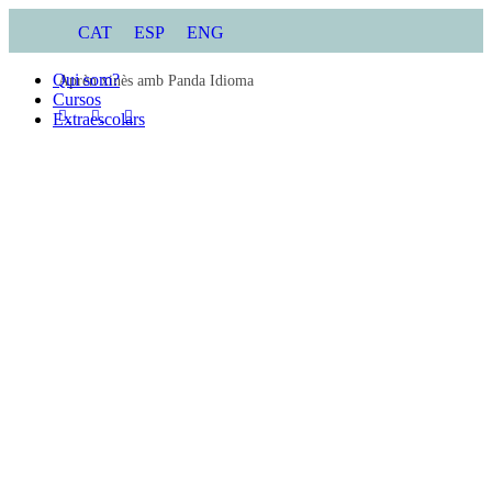
CAT
ESP
ENG
Qui som?
Aprèn xinès amb Panda Idioma
Cursos
Extraescolars