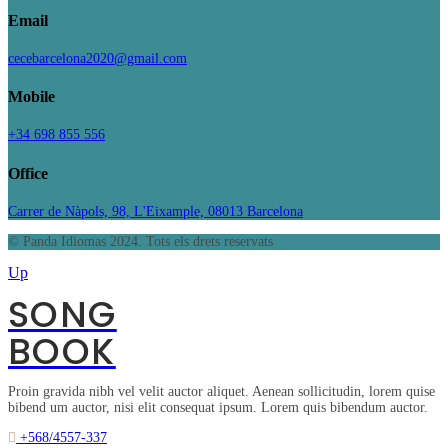
Email
cecebarcelona2020@gmail.com
Mobile
+34 698 855 556
Office
Carrer de Nàpols, 98, L'Eixample, 08013 Barcelona
© Panda Idiomas 2024. Tots els drets reservats
Up
SONG
BOOK
Proin gravida nibh vel velit auctor aliquet. Aenean sollicitudin, lorem quise
bibend um auctor, nisi elit consequat ipsum. Lorem quis bibendum auctor.
+568/4557-337